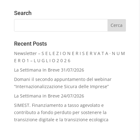
Search
Recent Posts
Newsletter – S E L E Z I O N E R I S E R V A T A · N U M
E R O 1 – L U G L I O 2 0 2 6
La Settimana In Breve 31/07/2026
Domani il secondo appuntamento del webinar
“Internazionalizzazione Sicura delle Imprese”
La Settimana in Breve 24/07/2026
SIMEST. Finanziamento a tasso agevolato e
contributo a fondo perduto per sostenere la
transizione digitale e la transizione ecologica