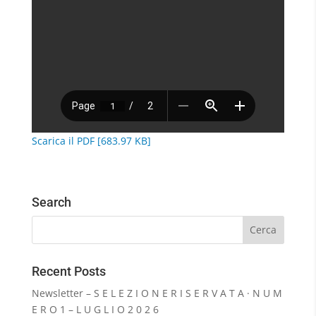
Scarica il PDF [683.97 KB]
Search
Recent Posts
Newsletter – S E L E Z I O N E R I S E R V A T A · N U M
E R O 1 – L U G L I O 2 0 2 6