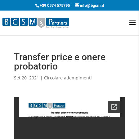
+39 0574 575795
info@bgsm.it
Transfer price e onere
probatorio
Set 20, 2021
|
Circolare adempimenti