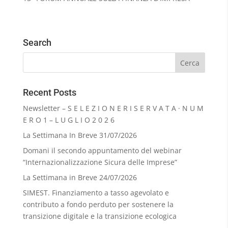
Search
Recent Posts
Newsletter – S E L E Z I O N E R I S E R V A T A · N U M
E R O 1 – L U G L I O 2 0 2 6
La Settimana In Breve 31/07/2026
Domani il secondo appuntamento del webinar
“Internazionalizzazione Sicura delle Imprese”
La Settimana in Breve 24/07/2026
SIMEST. Finanziamento a tasso agevolato e
contributo a fondo perduto per sostenere la
transizione digitale e la transizione ecologica