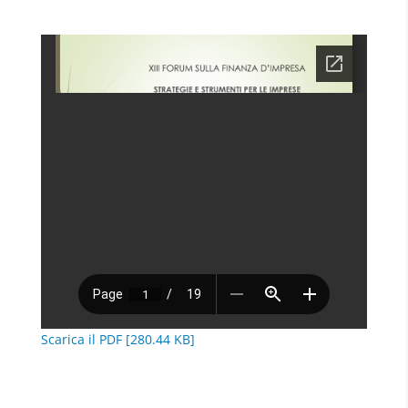
Scarica il PDF [280.44 KB]