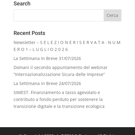
Search
Recent Posts
Newsletter – S E L E Z I O N E R I S E R V A T A · N U M
E R O 1 – L U G L I O 2 0 2 6
La Settimana In Breve 31/07/2026
Domani il secondo appuntamento del webinar
“Internazionalizzazione Sicura delle Imprese”
La Settimana in Breve 24/07/2026
SIMEST. Finanziamento a tasso agevolato e
contributo a fondo perduto per sostenere la
transizione digitale e la transizione ecologica